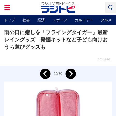
トップ
社会
経済
スポーツ
カルチャー
グルメ
雨の日に癒しを「フライングタイガー」最新
レイングッズ 発掘キットなど子ども向けお
うち遊びグッズも
2024/07/11
Next
10/30
Prev