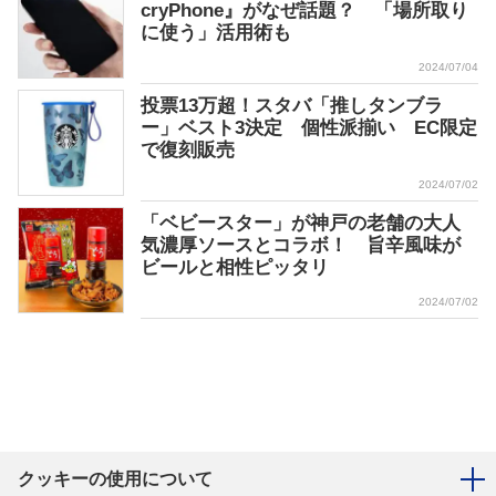
cryPhone』がなぜ話題？ 「場所取り
に使う」活用術も
2024/07/04
投票13万超！スタバ「推しタンブラ
ー」ベスト3決定 個性派揃い EC限定
で復刻販売
2024/07/02
「ベビースター」が神戸の老舗の大人
気濃厚ソースとコラボ！ 旨辛風味が
ビールと相性ピッタリ
2024/07/02
クッキーの使用について