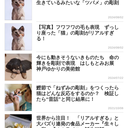
生きているみたいな「ツバメ」の彫刻
2024/08/02
【写真】フワフワの毛も表現 ずっし
り座った「猫」の彫刻がリアルすぎ
る！
2024/08/02
今にも動きそうないきものたち 命の
輝きを彫刻で表現 はしもとみお展
神戸ゆかりの美術館
2024/07/22
鰹節で「ねずみの彫刻」をつくったら
猫はどんな反応をするのか？ 検証し
たら“昔話”と同じ結果に！
2021/10/06
世界から注目！ 「リアルすぎる」と
大バズり連発の食品メーカー『生々し