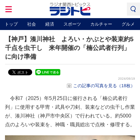
トップ
社会
経済
スポーツ
カルチャー
グルメ
【神戸】湊川神社 よろい・かぶとや装束約5
千点を虫干し 来年開催の「楠公武者行列」
に向け準備
2024/08/19
この記事の写真を見る（18枚）
令和7（2025）年5月25日に催行される「楠公武者行
列」に使用する甲冑・武具や刀剣、装束などの虫干し作業
が、湊川神社（神戸市中央区）で行われている。約5000
点のよろいや装束を、神職・職員総出で点検・修理する。