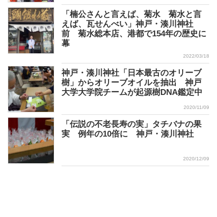
「楠公さんと言えば、菊水 菊水と言
えば、瓦せんべい」神戸・湊川神社
前 菊水総本店、港都で154年の歴史に
幕
2022/03/18
神戸・湊川神社「日本最古のオリーブ
樹」からオリーブオイルを抽出 神戸
大学大学院チームが起源樹DNA鑑定中
2020/11/09
「伝説の不老長寿の実」タチバナの果
実 例年の10倍に 神戸・湊川神社
2020/12/09