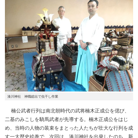
湊川神社 神職総出で虫干し作業
楠公武者行列は南北朝時代の武将楠木正成公を偲び、
二基のみこしを騎馬武者が先導する。楠木正成公をはじ
め、当時の人物の装束をまとった人たちが壮大な行列を成
す一大歴史絵巻で、次回は、湊川神社を出発したのち、新