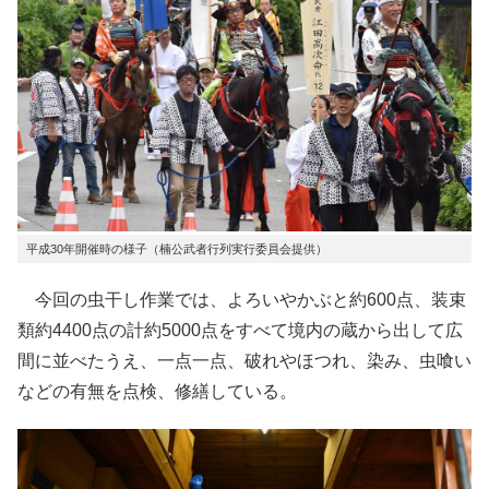
平成30年開催時の様子（楠公武者行列実行委員会提供）
今回の虫干し作業では、よろいやかぶと約600点、装束
類約4400点の計約5000点をすべて境内の蔵から出して広
間に並べたうえ、一点一点、破れやほつれ、染み、虫喰い
などの有無を点検、修繕している。