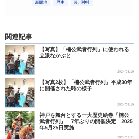
新開地
歴史
湊川神社
関連記事
【写真】「楠公武者行列」に使われる
立派なかぶと
2024/08/19
【写真2枚】「楠公武者行列」平成30年
に開催された時の様子
2024/08/19
神戸を舞台とする一大歴史絵巻『楠公
武者行列』 7年ぶりの開催決定 2025
年5月25日実施
2024/07/21