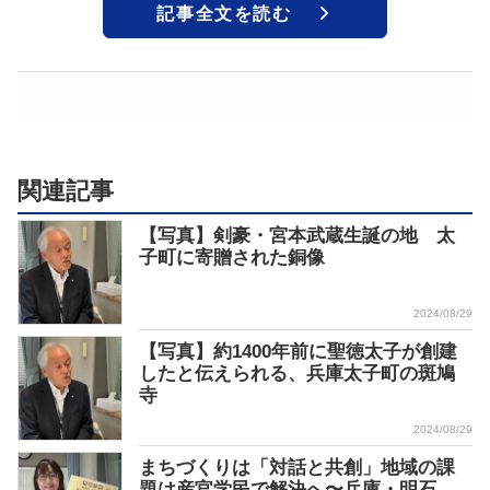
記事全文を読む
関連記事
【写真】剣豪・宮本武蔵生誕の地 太
子町に寄贈された銅像
2024/08/29
【写真】約1400年前に聖徳太子が創建
したと伝えられる、兵庫太子町の斑鳩
寺
2024/08/29
まちづくりは「対話と共創」地域の課
題は産官学民で解決へ〜兵庫・明石