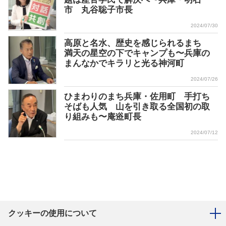
市 丸谷聡子市長
2024/07/30
高原と名水、歴史を感じられるまち
満天の星空の下でキャンプも〜兵庫の
まんなかでキラリと光る神河町
2024/07/26
ひまわりのまち兵庫・佐用町 手打ち
そばも人気 山を引き取る全国初の取
り組みも〜庵逧町長
2024/07/12
クッキーの使用について