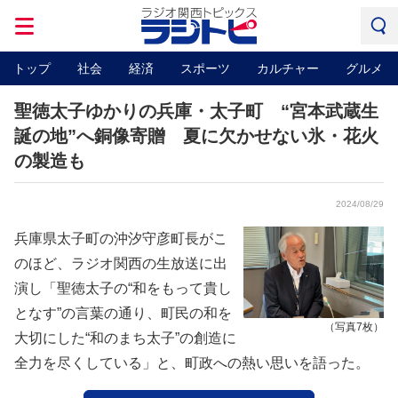
トップ
社会
経済
スポーツ
カルチャー
グルメ
聖徳太子ゆかりの兵庫・太子町 “宮本武蔵生
誕の地”へ銅像寄贈 夏に欠かせない氷・花火
の製造も
2024/08/29
兵庫県太子町の沖汐守彦町長がこ
のほど、ラジオ関西の生放送に出
演し「聖徳太子の“和をもって貴し
となす”の言葉の通り、町民の和を
（写真7枚）
大切にした“和のまち太子”の創造に
全力を尽くしている」と、町政への熱い思いを語った。