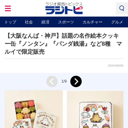
トップ
社会
経済
スポーツ
カルチャー
グルメ
【大阪なんば・神戸】話題の名作絵本クッキ
ー缶『ノンタン』『パンダ銭湯』など8種 マ
ルイで限定販売
2024/09/09
Next
1/9
Prev