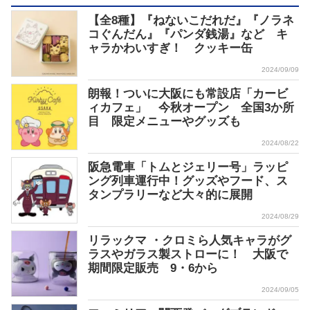
【全8種】『ねないこだれだ』『ノラネ
コぐんだん』『パンダ銭湯』など キ
ャラかわいすぎ！ クッキー缶
2024/09/09
朗報！ついに大阪にも常設店「カービ
ィカフェ」 今秋オープン 全国3か所
目 限定メニューやグッズも
2024/08/22
阪急電車「トムとジェリー号」ラッピ
ング列車運行中！グッズやフード、ス
タンプラリーなど大々的に展開
2024/08/29
リラックマ ・クロミら人気キャラがグ
ラスやガラス製ストローに！ 大阪で
期間限定販売 9・6から
2024/09/05