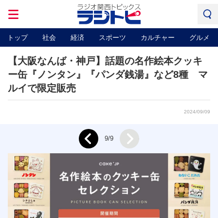
トップ
社会
経済
スポーツ
カルチャー
グルメ
【大阪なんば・神戸】話題の名作絵本クッキ
ー缶『ノンタン』『パンダ銭湯』など8種 マ
ルイで限定販売
2024/09/09
Next
9/9
Prev