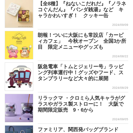
【全8種】『ねないこだれだ』『ノラネ
コぐんだん』『パンダ銭湯』など キ
ャラかわいすぎ！ クッキー缶
2024/09/09
朗報！ついに大阪にも常設店「カービ
ィカフェ」 今秋オープン 全国3か所
目 限定メニューやグッズも
2024/08/22
阪急電車「トムとジェリー号」ラッピ
ング列車運行中！グッズやフード、ス
タンプラリーなど大々的に展開
2024/08/29
リラックマ ・クロミら人気キャラがグ
ラスやガラス製ストローに！ 大阪で
期間限定販売 9・6から
2024/09/05
ファミリア、関西発バッグブランド