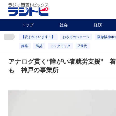
トップ
社会
経済
【読まれています！】
おさるのジョージ
阪急阪神ホ
姫路
防災
ミャクミャク
Z世代
アナログ貫く“障がい者就労支援” 
も 神戸の事業所