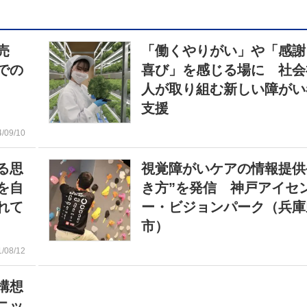
販売
「働くやりがい」や「感謝
での
喜び」を感じる場に 社会
人が取り組む新しい障がい
支援
4/09/10
る思
視覚障がいケアの情報提供
を自
き方”を発信 神戸アイセ
れて
ー・ビジョンパーク（兵庫
市）
1/08/12
構想
ニッ