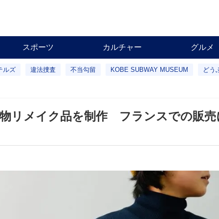
スポーツ
カルチャー
グルメ
テルズ
違法捜査
不当勾留
KOBE SUBWAY MUSEUM
どう
着物リメイク品を制作 フランスでの販売