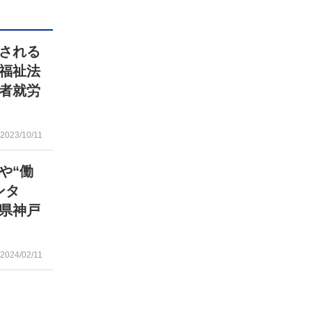
される
福祉法
者就労
2023/10/11
や“働
ンタ
県神戸
2024/02/11