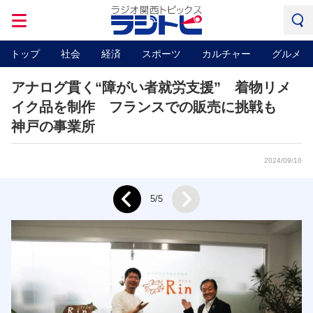
トップ
社会
経済
スポーツ
カルチャー
グルメ
アナログ貫く“障がい者就労支援” 着物リメ
イク品を制作 フランスでの販売に挑戦も
神戸の事業所
2024/09/10
Next
5/5
Prev