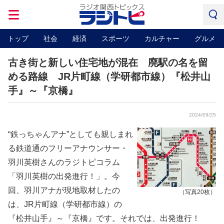
トップ
社会
経済
スポーツ
カルチャー
グルメ
古き街と新しい住宅地が混在 廃駅の名を留
める路線 JR片町線（学研都市線）『松井山
手』～『京橋』
2024/09/25
“鉄っちゃんアナ”としても親しまれ
る鉄道通のフリーアナウンサー・
羽川英樹さんのラジトピコラム
「羽川英樹の出発進行！」。今
回、羽川アナが現地取材したの
（写真20枚）
は、JR片町線（学研都市線）の
『松井山手』～『京橋』です。それでは、出発進行！