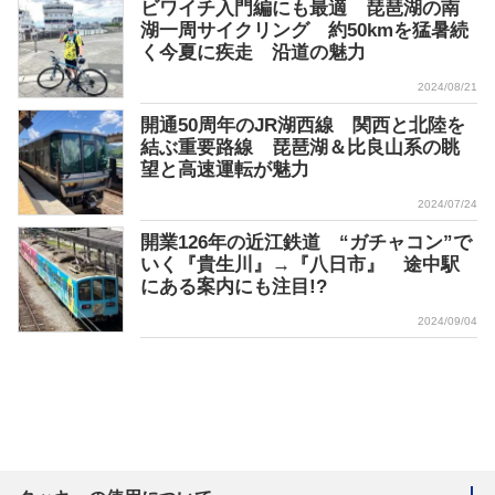
ビワイチ入門編にも最適 琵琶湖の南
湖一周サイクリング 約50kmを猛暑続
く今夏に疾走 沿道の魅力
2024/08/21
開通50周年のJR湖西線 関西と北陸を
結ぶ重要路線 琵琶湖＆比良山系の眺
望と高速運転が魅力
2024/07/24
開業126年の近江鉄道 “ガチャコン”で
いく『貴生川』→『八日市』 途中駅
にある案内にも注目!?
2024/09/04