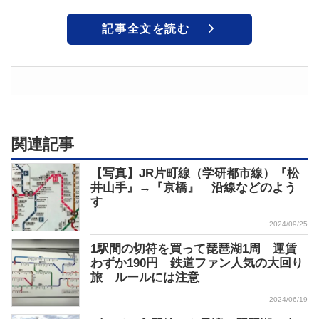
記事全文を読む
関連記事
【写真】JR片町線（学研都市線）『松
井山手』→『京橋』 沿線などのよう
す
2024/09/25
1駅間の切符を買って琵琶湖1周 運賃
わずか190円 鉄道ファン人気の大回り
旅 ルールには注意
2024/06/19