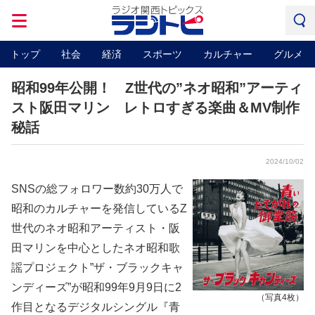
トップ
社会
経済
スポーツ
カルチャー
グルメ
昭和99年公開！ Z世代の”ネオ昭和”アーティ
スト阪田マリン レトロすぎる楽曲＆MV制作
秘話
2024/10/02
SNSの総フォロワー数約30万人で
昭和のカルチャーを発信しているZ
世代のネオ昭和アーティスト・阪
田マリンを中心としたネオ昭和歌
謡プロジェクト”ザ・ブラックキャ
ンディーズ”が昭和99年9月9日に2
（写真4枚）
作目となるデジタルシングル『青