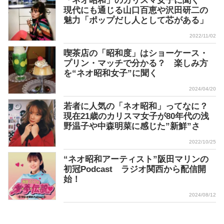
「ネオ昭和」のカリスマ女子に聞く
現代にも通じる山口百恵や沢田研二の
魅力「ポップだし人として芯がある」
2022/11/02
喫茶店の「昭和度」はショーケース・
プリン・マッチで分かる？ 楽しみ方
を“ネオ昭和女子”に聞く
2024/04/20
若者に人気の「ネオ昭和」ってなに？
現在21歳のカリスマ女子が80年代の浅
野温子や中森明菜に感じた”新鮮”さ
2022/10/25
“ネオ昭和アーティスト”阪田マリンの
初冠Podcast ラジオ関西から配信開
始！
2024/08/12