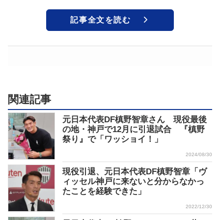
記事全文を読む
関連記事
元日本代表DF槙野智章さん 現役最後
の地・神戸で12月に引退試合 『槙野
祭り』で「ワッショイ！」
2024/08/30
現役引退、元日本代表DF槙野智章「ヴ
ィッセル神戸に来ないと分からなかっ
たことを経験できた」
2022/12/30