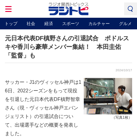
トップ
社会
経済
スポーツ
カルチャー
グルメ
元日本代表DF槙野さんの引退試合 ポドルス
キや香川ら豪華メンバー集結！ 本田圭佑
「監督」も
2024/10/17
サッカー・J1のヴィッセル神戸は1
6日、2022シーズンをもって現役
を引退した元日本代表DF槙野智章
さん（現・ヴィッセル神戸エバン
ジェリスト）の引退試合につい
（写真1枚）
て、出場選手などの概要を発表し
ました。