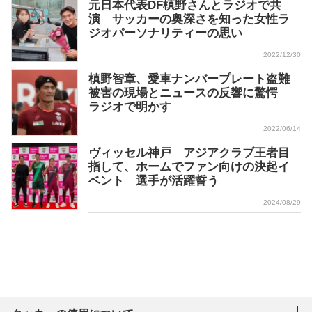
元日本代表DF槙野さんとラジオで共
演 サッカーの奥深さを知った女性ラ
ジオパーソナリティーの思い
2022/12/30
槙野智章、愛車ナンバープレート盗難
被害の現場とニュースの反響に驚愕
ラジオで明かす
2022/06/14
ヴィッセル神戸 アジアクラブ王者目
指して、ホームでファン向けの決起イ
ベント 選手が活躍誓う
2024/08/29