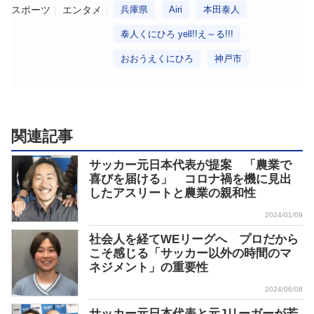
スポーツ
エンタメ
兵庫県
Airi
本田泰人
泰人くにひろ yell!!え～る!!!
おおうえくにひろ
神戸市
関連記事
サッカー元日本代表が提案 「農業で
喜びを届ける」 コロナ禍を機に見出
したアスリートと農業の親和性
2024/01/09
社会人を経てWEリーグへ プロだから
こそ感じる「サッカー以外の時間のマ
ネジメント」の重要性
2024/06/08
サッカー元日本代表と元Jリーガーが若