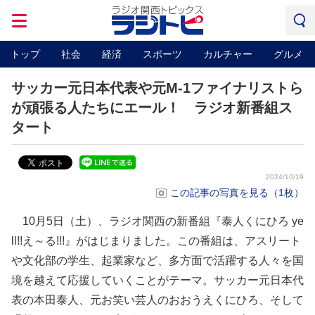
トップ
社会
経済
スポーツ
カルチャー
グルメ
サッカー元日本代表や元M-1ファイナリストら
が頑張る人たちにエール！ ラジオ新番組ス
タート
2024/10/19
この記事の写真を見る（1枚）
10月5日（土）、ラジオ関西の新番組『泰人くにひろ ye
ll!!え～る!!!』がはじまりました。この番組は、アスリート
や文化部の学生、起業家など、多方面で活躍する人々を国
境を越えて応援していくことがテーマ。サッカー元日本代
表の本田泰人、元お笑い芸人のおおうえくにひろ、そして