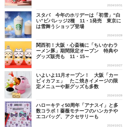
2024/10/31
スタバ 今年のホリデーは「初雪」“白
い”ビバレッジ2種 11・1発売 東京に
は雪舞うショップ登場
2024/10/28
関西初！大阪・心斎橋に「ちいかわラ
ーメン豚」期間限定オープン 特典や
グッズ販売も 11・15～
2024/10/27
いよいよ11月オープン！ 大阪「カー
ビィカフェ」 たこ焼きイメージの限
定メニューや新グッズも多数
2024/10/26
ハローキティ50周年「アナスイ」と多
数コラボ！薔薇モチーフのハンカチや
エコバッグ、アクセサリーも
2024/10/21