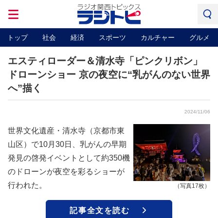
トップ
社会
経済
スポーツ
カルチャー
グルメ
エスティローダー＆清水寺「ピンクリボン」
ドローンショー 京の夜空に“乳がんのない世界
へ”描く
2024/11/06
世界文化遺産・清水寺（京都市東
山区）で10月30日、乳がんの早期
発見の啓発イベントとして約350機
のドローンが夜空を彩るショーが
行われた。
（写真17枚）
記事全文を読む