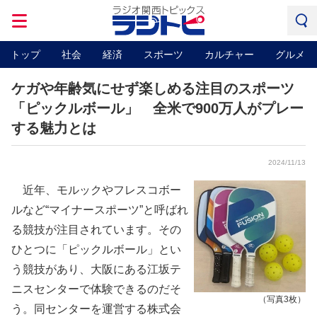
トップ
社会
経済
スポーツ
カルチャー
グルメ
ケガや年齢気にせず楽しめる注目のスポーツ
「ピックルボール」 全米で900万人がプレー
する魅力とは
2024/11/13
近年、モルックやフレスコボー
ルなど“マイナースポーツ”と呼ばれ
る競技が注目されています。その
ひとつに「ピックルボール」とい
う競技があり、大阪にある江坂テ
ニスセンターで体験できるのだそ
（写真3枚）
う。同センターを運営する株式会