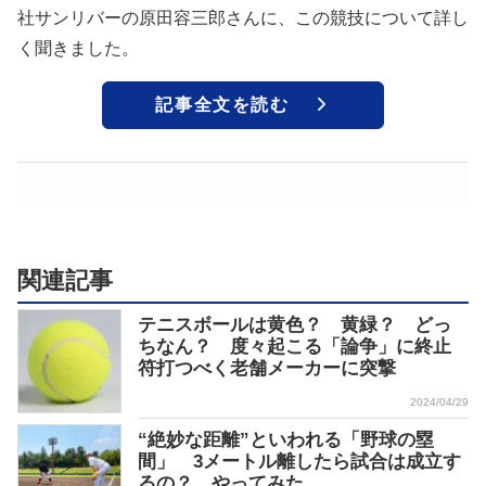
社サンリバーの原田容三郎さんに、この競技について詳し
く聞きました。
記事全文を読む
関連記事
テニスボールは黄色？ 黄緑？ どっ
ちなん？ 度々起こる「論争」に終止
符打つべく老舗メーカーに突撃
2024/04/29
“絶妙な距離”といわれる「野球の塁
間」 3メートル離したら試合は成立す
るの？ やってみた