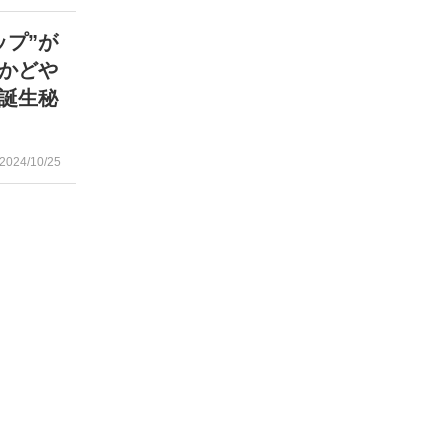
ップ”が
『かどや
誕生秘
2024/10/25