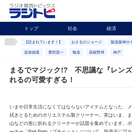
トップ
社会
経済
【読まれています！】
おさるのジョージ
阪急阪神ホ
追加抽選
豊田賀一
報道
高校野球
神戸
まるでマジック!? 不思議な『レン
れるの可愛すぎる！
いまや日常生活になくてはならないアイテムとなった、メ
拭きとるためのポリエステル製クリーナー。実はいま、ま
山などの形に折れるクリーナーが話題を集めています。ポ
ーナー「Peti Peto（プチペット）について、販売元に話