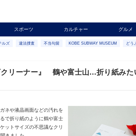
スポーツ
カルチャー
グルメ
テルズ
違法捜査
不当勾留
KOBE SUBWAY MUSEUM
どう
ズクリーナー』 鶴や富士山…折り紙みた
ガネや液晶画面などの汚れを
るで折り紙のように鶴や富士
ケットサイズの不思議なクリ
を聞きました。