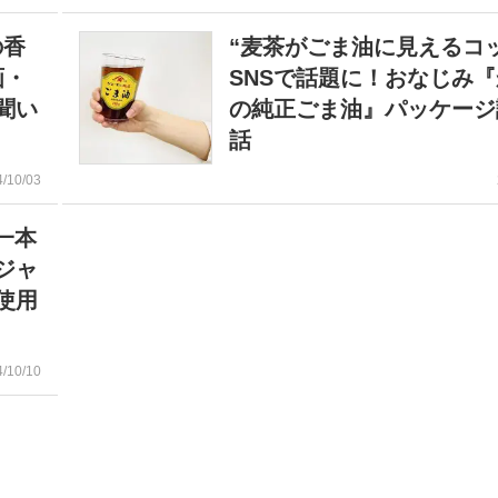
の香
“麦茶がごま油に見えるコ
画・
SNSで話題に！おなじみ
聞い
の純正ごま油』パッケージ
話
4/10/03
一本
ジャ
使用
4/10/10