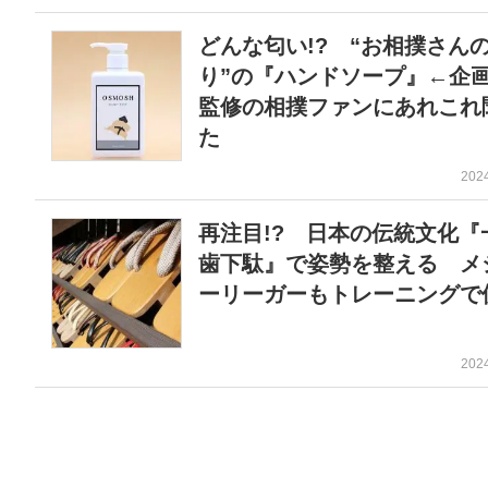
どんな匂い!? “お相撲さん
り”の『ハンドソープ』←企
監修の相撲ファンにあれこれ
た
202
再注目!? 日本の伝統文化『
歯下駄』で姿勢を整える メ
ーリーガーもトレーニングで
202