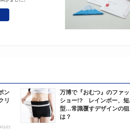
ポン
万博で『おむつ』のファッ
クリ
ショー!? レインボー、短
型…常識覆すデザインの狙
は？
4/11/21