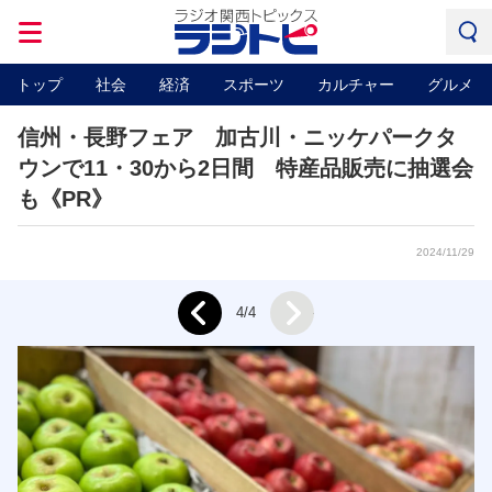
トップ
社会
経済
スポーツ
カルチャー
グルメ
信州・長野フェア 加古川・ニッケパークタ
ウンで11・30から2日間 特産品販売に抽選会
も《PR》
2024/11/29
Next
4/4
Prev