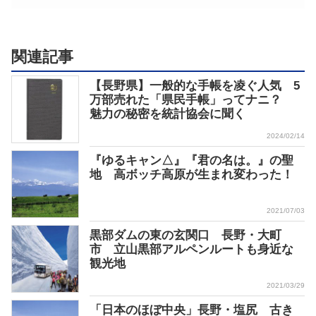
関連記事
【長野県】一般的な手帳を凌ぐ人気 5
万部売れた「県民手帳」ってナニ？
魅力の秘密を統計協会に聞く
2024/02/14
『ゆるキャン△』『君の名は。』の聖
地 高ボッチ高原が生まれ変わった！
2021/07/03
黒部ダムの東の玄関口 長野・大町
市 立山黒部アルペンルートも身近な
観光地
2021/03/29
「日本のほぼ中央」長野・塩尻 古き