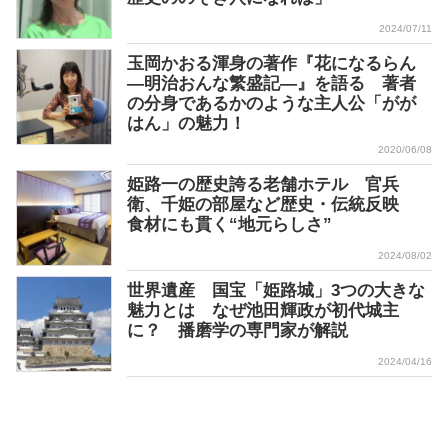
2024/07/11
玉岡かおる渾身の著作『花になるらん
―明治おんな繁盛記―』を語る 著者
の分身であるかのような主人公「がが
はん」の魅力！
2020/06/08
姫路一の歴史誇る老舗ホテル 官兵
衛、千姫の部屋など歴史・伝統反映
食材にも貫く“地元らしさ”
2024/08/02
世界遺産 国宝「姫路城」3つの大きな
魅力とは なぜ池田輝政が初代城主
に？ 播磨学の専門家が解説
2024/04/16