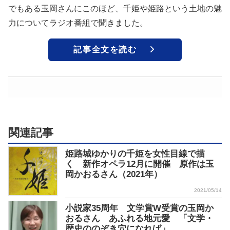
でもある玉岡さんにこのほど、千姫や姫路という土地の魅
力についてラジオ番組で聞きました。
記事全文を読む
関連記事
姫路城ゆかりの千姫を女性目線で描
く 新作オペラ12月に開催 原作は玉
岡かおるさん（2021年）
2021/05/14
小説家35周年 文学賞W受賞の玉岡か
おるさん あふれる地元愛 「文学・
歴史ののぞき穴になれば」