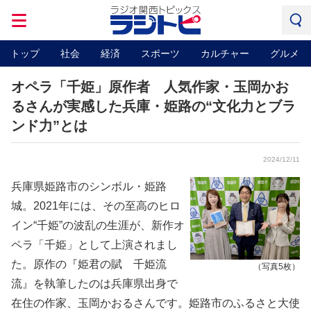
トップ
社会
経済
スポーツ
カルチャー
グルメ
オペラ「千姫」原作者 人気作家・玉岡かお
るさんが実感した兵庫・姫路の“文化力とブラ
ンド力”とは
2024/12/11
兵庫県姫路市のシンボル・姫路
城。2021年には、その至高のヒロ
イン“千姫”の波乱の生涯が、新作オ
ペラ「千姫」として上演されまし
た。原作の『姫君の賦 千姫流
（写真5枚）
流』を執筆したのは兵庫県出身で
在住の作家、玉岡かおるさんです。姫路市のふるさと大使