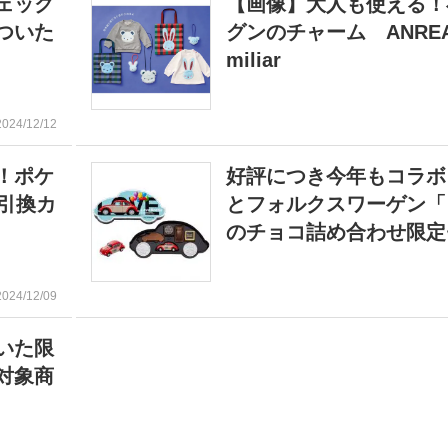
ェック
【画像】大人も使える！
ついた
グンのチャーム ANREAL
miliar
2024/12/12
！ポケ
好評につき今年もコラボ
引換カ
とフォルクスワーゲン「
のチョコ詰め合わせ限定
2024/12/09
いた限
対象商
種