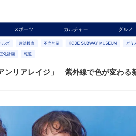
スポーツ
カルチャー
グルメ
テルズ
違法捜査
不当勾留
KOBE SUBWAY MUSEUM
どう
正化計画
報道
アンリアレイジ」 紫外線で色が変わる