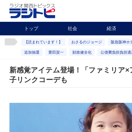
トップ
社会
経済
【読まれています！】
おさるのジョージ
阪急阪神ホ
追加抽選
豊田賀一
財政健全化
公債費負担負担適
新感覚アイテム登場！「ファミリア×
子リンクコーデも