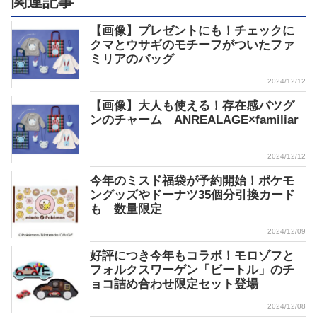
関連記事
【画像】プレゼントにも！チェックに
クマとウサギのモチーフがついたファ
ミリアのバッグ
2024/12/12
【画像】大人も使える！存在感バツグ
ンのチャーム ANREALAGE×familiar
2024/12/12
今年のミスド福袋が予約開始！ポケモ
ングッズやドーナツ35個分引換カード
も 数量限定
2024/12/09
好評につき今年もコラボ！モロゾフと
フォルクスワーゲン「ビートル」のチ
ョコ詰め合わせ限定セット登場
2024/12/08