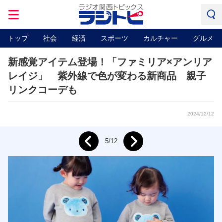
トップ
社会
経済
スポーツ
カルチャー
グルメ
新感覚アイテム登場！「ファミリア×アンリア
レイジ」 紫外線で色が変わる新商品 親子
リンクコーデも
2024/12/12
Next
5/12
Prev