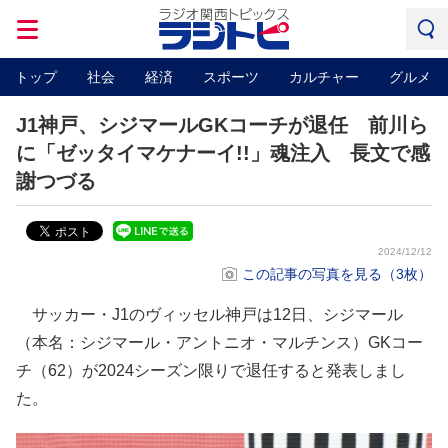
トップ
社会
経済
スポーツ
カルチャー
グルメ
J1神戸、シジマールGKコーチが退任 前川ら
に「ゼッタイマケナーイ!!」魂注入 長文で感
謝つづる
2024/12/12
この記事の写真を見る（3枚）
サッカー・J1のヴィッセル神戸は12日、シジマール
（本名：シジマール・アントニオ・マルチンス）GKコー
チ（62）が2024シーズン限りで退任すると発表しまし
た。