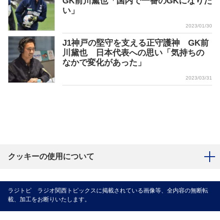
GK前川黛也「国内で一番のGKになりた
い」
2023/01/30
J1神戸の堅守を支える正守護神 GK前
川黛也 日本代表への思い「気持ちの
なかで変化があった」
2023/03/31
クッキーの使用について
ラジトピ ラジオ関西トピックスに掲載されている画像等、全内容の無断転
載、加工をお断りいたします。