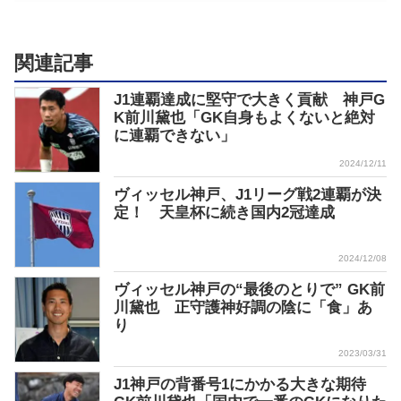
関連記事
J1連覇達成に堅守で大きく貢献 神戸G
K前川黛也「GK自身もよくないと絶対
に連覇できない」
2024/12/11
ヴィッセル神戸、J1リーグ戦2連覇が決
定！ 天皇杯に続き国内2冠達成
2024/12/08
ヴィッセル神戸の“最後のとりで” GK前
川黛也 正守護神好調の陰に「食」あ
り
2023/03/31
J1神戸の背番号1にかかる大きな期待