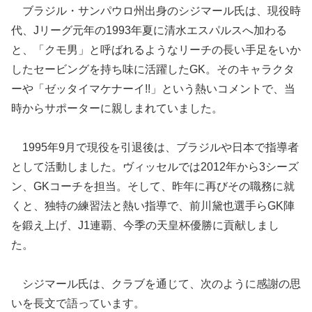
ブラジル・サンパウロ州出身のシジマール氏は、現役時
代、Jリーグ元年の1993年夏に清水エスパルスへ加わる
と、「クモ男」と呼ばれるようなリーチの長い手足をいか
したセービングを持ち味に活躍したGK。そのキャラクタ
ーや「ゼッタイマケナーイ!!」という熱いコメントで、当
時からサポーターに親しまれていました。
1995年9月で現役を引退後は、ブラジルや日本で指導者
として活動しました。ヴィッセルでは2012年から3シーズ
ン、GKコーチを担当。そして、昨年に再びその職務に就
くと、独特の練習法と熱い指導で、前川黛也選手らGK陣
を鍛え上げ、J1連覇、今季の天皇杯優勝に貢献しまし
た。
シジマール氏は、クラブを通じて、次のように感謝の思
いを長文で語っています。