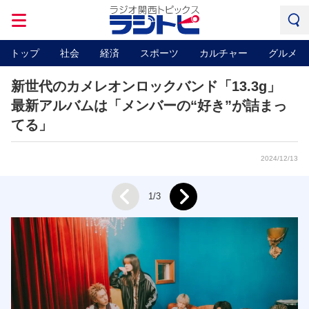
トップ
社会
経済
スポーツ
カルチャー
グルメ
新世代のカメレオンロックバンド「13.3g」
最新アルバムは「メンバーの“好き”が詰まっ
てる」
2024/12/13
Next
1/3
Prev