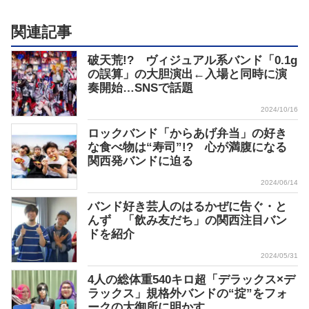
関連記事
破天荒!? ヴィジュアル系バンド「0.1g
の誤算」の大胆演出←入場と同時に演
奏開始…SNSで話題
2024/10/16
ロックバンド「からあげ弁当」の好き
な食べ物は“寿司”!? 心が満腹になる
関西発バンドに迫る
2024/06/14
バンド好き芸人のはるかぜに告ぐ・と
んず 「飲み友だち」の関西注目バン
ドを紹介
2024/05/31
4人の総体重540キロ超「デラックス×デ
ラックス」規格外バンドの“掟”をフォ
ークの大御所に明かす