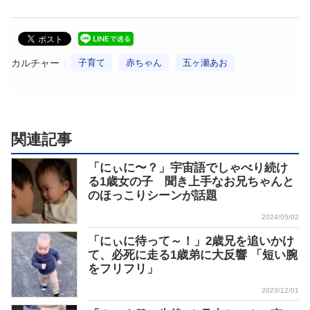
カルチャー
子育て
赤ちゃん
五ヶ瀬あお
関連記事
「にぃに〜？」宇宙語でしゃべり続け
る1歳女の子 聞き上手なお兄ちゃんと
のほっこりシーンが話題
2024/05/02
「にぃに待って～！」2歳兄を追いかけ
て、必死に走る1歳弟に大反響 「短い腕
をフリフリ」
2023/12/01