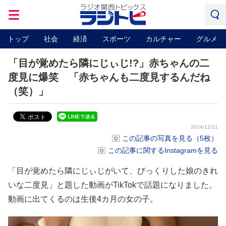
トップ
社会
経済
スポーツ
カルチャー
グルメ
「目が覚めたら隣にじぃじ!?」赤ちゃんの二
度見に爆笑 「赤ちゃんも二度見するんだね
（笑）」
2024/12/21
この記事の写真を見る（5枚）
この記事に関するInstagramを見る
「目が覚めたら隣にじぃじがいて、びっくりした娘のきれ
いな二度見」と題した動画がTikTokで話題になりました。
動画に出てくるのは生後4カ月の女の子。