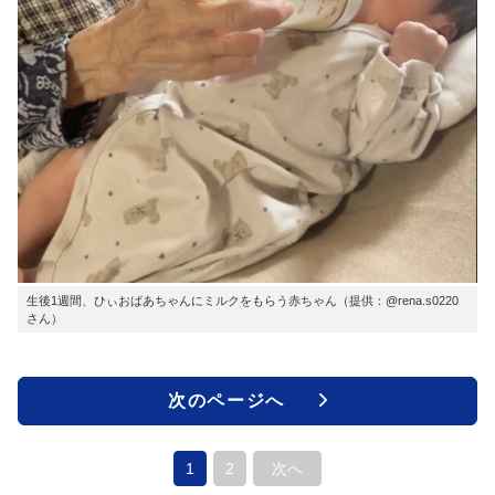
生後1週間、ひぃおばあちゃんにミルクをもらう赤ちゃん（提供：@rena.s0220
さん）
次のページへ
1
2
次へ