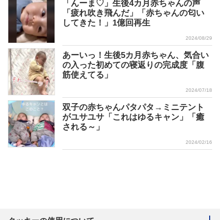
「んーま♡」生後4カ月赤ちゃんの声
「疲れ吹き飛んだ」「赤ちゃんの匂い
してきた！」1億回再生
2024/08/29
あーいっ！生後5カ月赤ちゃん、気合い
の入った初めての寝返りの完成度「腹
筋使えてる」
2024/07/18
双子の赤ちゃんパタパタ→ミニテント
がユサユサ「これはゆるキャン」「癒
される～」
2024/02/16