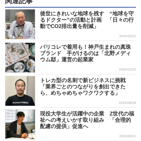
関連記事
後世にきれいな地球を残す “地球を守
るドクター”の活動と計画 「日々の行
動でCO2排出量を削減」
2024/10/11
パリコレで着用も！神戸生まれの真珠
ブランド 手がけるのは「北野メディ
ウム邸」運営の起業家
2024/12/22
トレカ型の名刺で新ビジネスに挑戦
「業界ごとのつながりを創出できた
ら、めちゃめちゃワクワクする」
2024/09/18
現役大学生が活躍中の企業 Z世代の福
祉への考えいかす取り組み 「合理的
配慮の提供」促進へ
2024/06/11