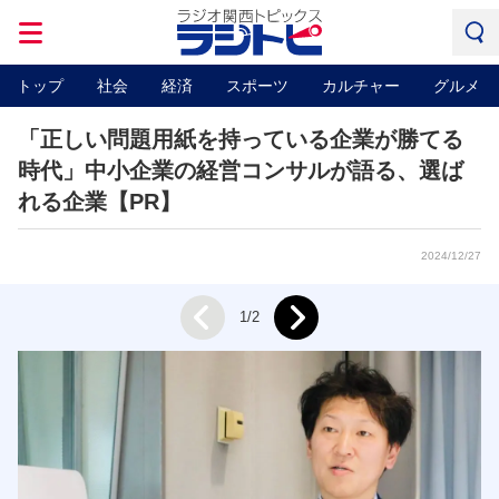
トップ
社会
経済
スポーツ
カルチャー
グルメ
「正しい問題用紙を持っている企業が勝てる
時代」中小企業の経営コンサルが語る、選ば
れる企業【PR】
2024/12/27
Next
1/2
Prev