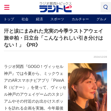
トップ
社会
経済
スポーツ
カルチャー
グルメ
汗と涙にまみれた充実の今季ラストアウェイ
旅＠柏・日立台「こんなうれしい引き分けは
ない！」《PR》
2024/12/28
ラジオ関西『GOGO！ヴィッセル
神戸』では今夏から、ミックウェ
アのARスマホナビアプリ「PinnA
R（ピナー）」を使って、ヴィッセ
ル神戸のアウェイゲームのスタジ
アムやその付近のお出かけスポッ
トを訪れる企画を実施。今年最後