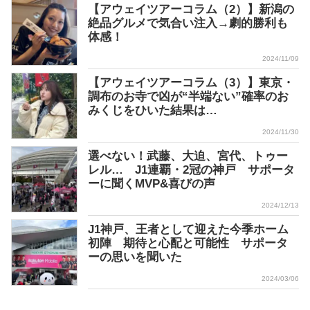
【アウェイツアーコラム（2）】新潟の
絶品グルメで気合い注入→劇的勝利も
体感！
2024/11/09
【アウェイツアーコラム（3）】東京・
調布のお寺で凶が“半端ない”確率のお
みくじをひいた結果は…
2024/11/30
選べない！武藤、大迫、宮代、トゥー
レル… J1連覇・2冠の神戸 サポータ
ーに聞くMVP&喜びの声
2024/12/13
J1神戸、王者として迎えた今季ホーム
初陣 期待と心配と可能性 サポータ
ーの思いを聞いた
2024/03/06