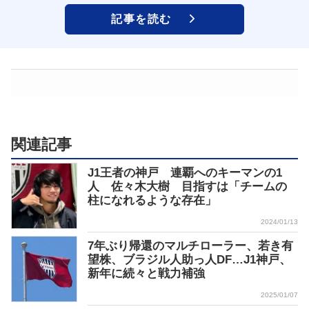
記事を読む
関連記事
J1王者の神戸 連覇へのキーマンの1
人 佐々木大樹 目指すは「チームの
柱になれるような存在」
2024/01/13
7年ぶり帰還のマルチローラー、若き有
望株、ブラジル人助っ人DF…J1神戸、
新年に続々と戦力補強
2025/01/07