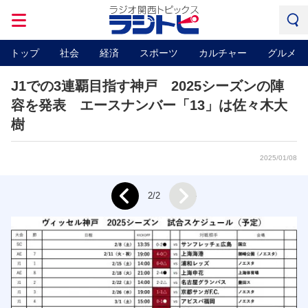
トップ
社会
経済
スポーツ
カルチャー
グルメ
J1での3連覇目指す神戸 2025シーズンの陣
容を発表 エースナンバー「13」は佐々木大
樹
2025/01/08
Next
2/2
Prev