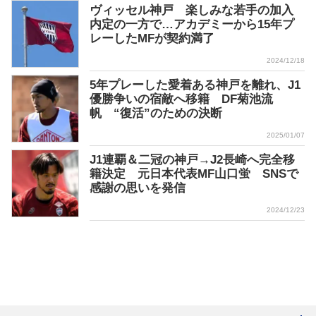
ヴィッセル神戸 楽しみな若手の加入
内定の一方で…アカデミーから15年プ
レーしたMFが契約満了
2024/12/18
5年プレーした愛着ある神戸を離れ、J1
優勝争いの宿敵へ移籍 DF菊池流
帆 “復活”のための決断
2025/01/07
J1連覇＆二冠の神戸→J2長崎へ完全移
籍決定 元日本代表MF山口蛍 SNSで
感謝の思いを発信
2024/12/23