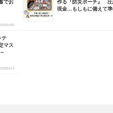
蓄でお
作る『防災ポーチ』 圧
現金…もしもに備えて準
2025/01/02
キテ
定マス
日～
2025/01/13