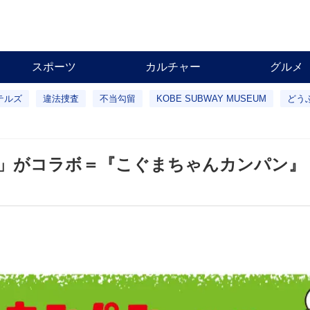
スポーツ
カルチャー
グルメ
テルズ
違法捜査
不当勾留
KOBE SUBWAY MUSEUM
どう
」がコラボ＝『こぐまちゃんカンパン』 