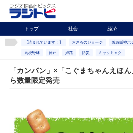
トップ
社会
経済
【読まれています！】
おさるのジョージ
阪急阪神ホ
高校野球
神戸
姫路
防災
ミャクミャク
「カンパン」×「こぐまちゃんえほん
ら数量限定発売