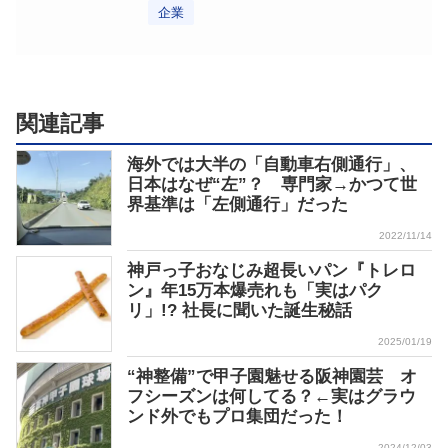
企業
関連記事
海外では大半の「自動車右側通行」、
日本はなぜ“左”？ 専門家→かつて世
界基準は「左側通行」だった
2022/11/14
神戸っ子おなじみ超長いパン『トレロ
ン』年15万本爆売れも「実はパク
リ」!? 社長に聞いた誕生秘話
2025/01/19
“神整備”で甲子園魅せる阪神園芸 オ
フシーズンは何してる？←実はグラウ
ンド外でもプロ集団だった！
2024/12/03