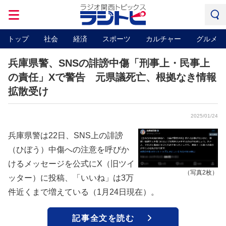
トップ
社会
経済
スポーツ
カルチャー
グルメ
兵庫県警、SNSの誹謗中傷「刑事上・民事上
の責任」Xで警告 元県議死亡、根拠なき情報
拡散受け
2025/01/24
兵庫県警は22日、SNS上の誹謗
（ひぼう）中傷への注意を呼びか
けるメッセージを公式にX（旧ツイ
（写真2枚）
ッター）に投稿、「いいね」は3万
件近くまで増えている（1月24日現在）。
記事全文を読む