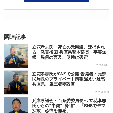
関連記事
立花孝志氏「死亡の元県議、逮捕され
る」発言撤回 兵庫県警本部長「事実無
根」異例の言及、明確に否定
2025/01/21
立花孝志氏がSNSで公開 告発者・元県
民局長のプライベート情報漏えい疑惑
兵庫県、第三者委設置
2025/01/09
兵庫県議会・百条委委員長へ 立花孝志
氏からの“中傷”“脅迫”…「SNSでデマ
拡散、恐怖を痛感」