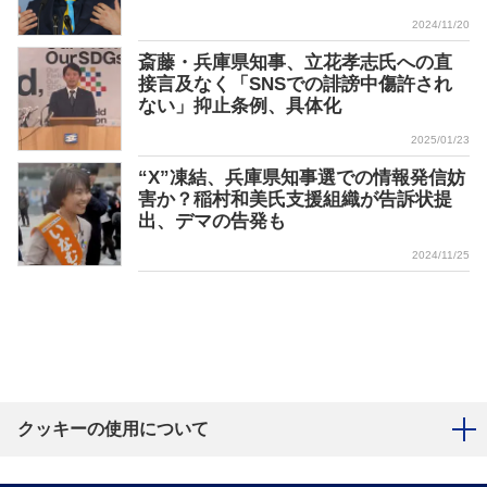
2024/11/20
斎藤・兵庫県知事、立花孝志氏への直
接言及なく「SNSでの誹謗中傷許され
ない」抑止条例、具体化
2025/01/23
“X”凍結、兵庫県知事選での情報発信妨
害か？稲村和美氏支援組織が告訴状提
出、デマの告発も
2024/11/25
クッキーの使用について