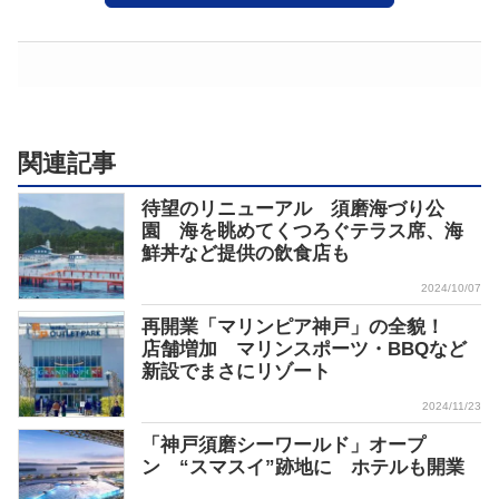
関連記事
待望のリニューアル 須磨海づり公
園 海を眺めてくつろぐテラス席、海
鮮丼など提供の飲食店も
2024/10/07
再開業「マリンピア神戸」の全貌！
店舗増加 マリンスポーツ・BBQなど
新設でまさにリゾート
2024/11/23
「神戸須磨シーワールド」オープ
ン “スマスイ”跡地に ホテルも開業