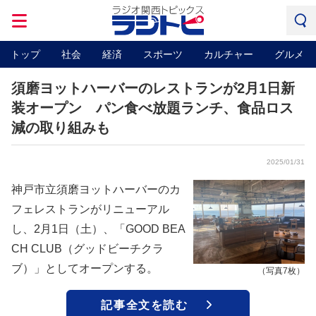
トップ
社会
経済
スポーツ
カルチャー
グルメ
須磨ヨットハーバーのレストランが2月1日新
装オープン パン食べ放題ランチ、食品ロス
減の取り組みも
2025/01/31
神戸市立須磨ヨットハーバーのカ
フェレストランがリニューアル
し、2月1日（土）、「GOOD BEA
CH CLUB（グッドビーチクラ
ブ）」としてオープンする。
（写真7枚）
記事全文を読む