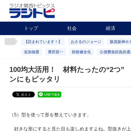
トップ
社会
経済
【読まれています！】
おさるのジョージ
阪急阪神ホ
追加抽選
豊田賀一
財政健全化
公債費負担負担適
100均大活用！ 材料たったの“2つ
ンにもピッタリ
（5）型を使って形を整えていきます。
好きな形にすると見た目も楽しめますよね。型抜きが上