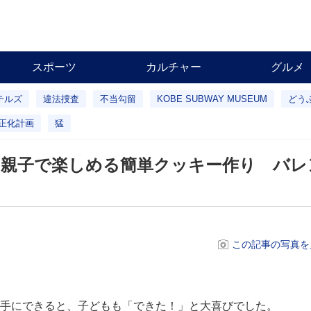
スポーツ
カルチャー
グルメ
テルズ
違法捜査
不当勾留
KOBE SUBWAY MUSEUM
どう
正化計画
猛
” 親子で楽しめる簡単クッキー作り バ
この記事の写真を
手にできると、子どもも「できた！」と大喜びでした。