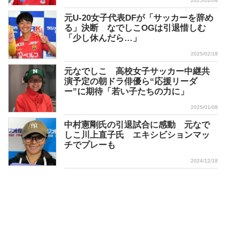
2025/02/04
元U-20女子代表DFが「サッカーを辞め
る」決断 なでしこOGは引退惜しむ
「少し休んだら…」
2025/02/18
元なでしこ 高校女子サッカー中継共
演予定の朝ドラ俳優ら“応援リーダ
ー”に期待「若い子たちの力に」
2025/01/08
中村憲剛氏の引退試合に感動 元なで
しこ川上直子氏 エキシビションマッ
チでプレーも
2024/12/18