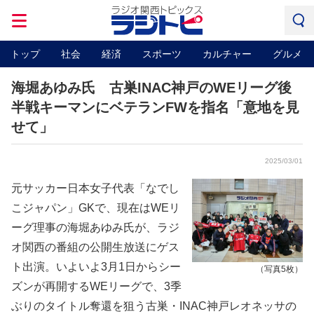
トップ
社会
経済
スポーツ
カルチャー
グルメ
海堀あゆみ氏 古巣INAC神戸のWEリーグ後
半戦キーマンにベテランFWを指名「意地を見
せて」
2025/03/01
元サッカー日本女子代表「なでし
こジャパン」GKで、現在はWEリ
ーグ理事の海堀あゆみ氏が、ラジ
オ関西の番組の公開生放送にゲス
ト出演。いよいよ3月1日からシー
（写真5枚）
ズンが再開するWEリーグで、3季
ぶりのタイトル奪還を狙う古巣・INAC神戸レオネッサの