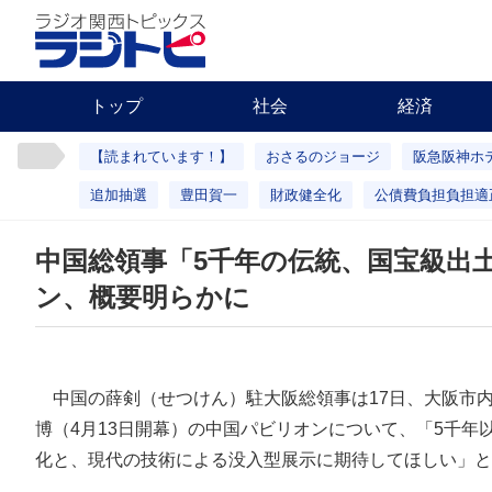
トップ
社会
経済
【読まれています！】
おさるのジョージ
阪急阪神ホ
追加抽選
豊田賀一
財政健全化
公債費負担負担適
中国総領事「5千年の伝統、国宝級出
ン、概要明らかに
中国の薛剣（せつけん）駐大阪総領事は17日、大阪市
博（4月13日開幕）の中国パビリオンについて、「5千年
化と、現代の技術による没入型展示に期待してほしい」と