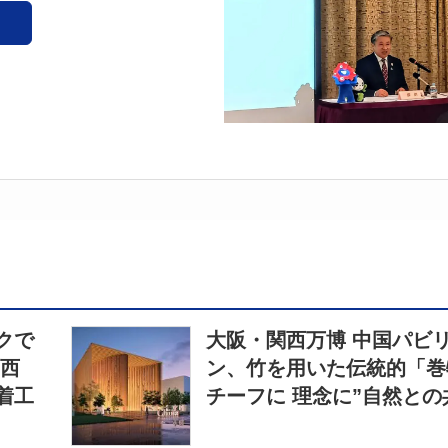
クで
大阪・関西万博 中国パビ
関西
ン、竹を用いた伝統的「巻
着工
チーフに 理念に”自然との