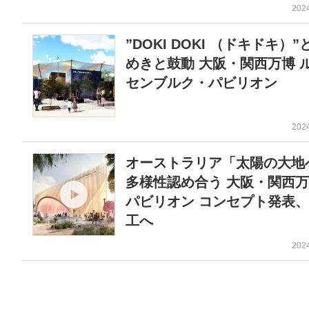
202
”DOKI DOKI （ドキドキ）”
めきと鼓動 大阪・関西万博 
センブルク・パビリオン
202
オーストラリア「太陽の大地
多様性認め合う 大阪・関西
パビリオン コンセプト発表
工へ
202