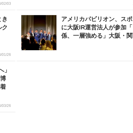
4/02/03
とき
アメリカパビリオン、スポ
ルク
に大阪IR運営法人が参加
係、一層強める」大阪・関
4/01/26
へ」
万博
、着
4/03/26