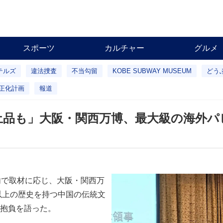
スポーツ
カルチャー
グルメ
テルズ
違法捜査
不当勾留
KOBE SUBWAY MUSEUM
どう
正化計画
報道
土品も」大阪・関西万博、最大級の海外パ
内で取材に応じ、大阪・関西万
以上の歴史を持つ中国の伝統文
抱負を語った。