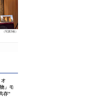
（写真5枚）
リオ
物」モ
共存”