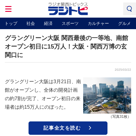
トップ
社会
経済
スポーツ
カルチャー
グルメ
グラングリーン大阪 関西最後の一等地、南館
オープン初日に15万人！大阪・関西万博の玄
関口に
2025/03/22
グラングリーン大阪は3月21日、南
館がオープンし、全体の開発計画
の約7割が完了、オープン初日の来
場者は約15万人にのぼった。
（写真31枚）
記事全文を読む