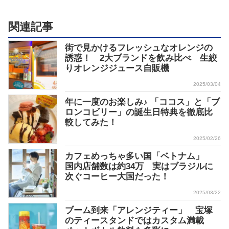
関連記事
街で見かけるフレッシュなオレンジの
誘惑！ 2大ブランドを飲み比べ 生絞
りオレンジジュース自販機
2025/03/04
年に一度のお楽しみ♪ 「ココス」と「ブ
ロンコビリー」の誕生日特典を徹底比
較してみた！
2025/02/26
カフェめっちゃ多い国「ベトナム」
国内店舗数は約34万 実はブラジルに
次ぐコーヒー大国だった！
2025/03/22
ブーム到来「アレンジティー」 宝塚
のティースタンドではカスタム満載