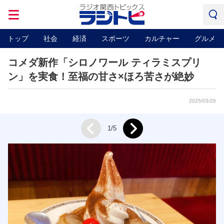
トップ
社会
経済
スポーツ
カルチャー
グルメ
コメダ新作「シロノワール ティラミスプリ
ン」を実食！至福の甘さ×ほろ苦さが絶妙
2025/03/26
Next
1/5
Prev