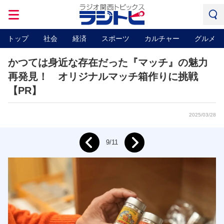
トップ
社会
経済
スポーツ
カルチャー
グルメ
かつては身近な存在だった『マッチ』の魅力
再発見！ オリジナルマッチ箱作りに挑戦
【PR】
2025/03/28
Next
9/11
Prev