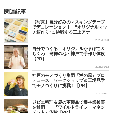
関連記事
【写真】自分好みのマスキングテープ
でデコレーション！ “オリジナルマッ
チ箱作り”に挑戦する三上アナ
2025/03/28
自分でつくる！オリジナルかまぼこ＆
ちくわ 発祥の地・神戸で手作り体験
【PR】
2025/03/12
神戸のモノづくり集団『潮の風』プロ
デュース ワークショップ＆工場見学
でモノづくりに挑戦！【PR】
2025/03/27
ジビエ料理＆鹿の革製品で農林業被害
を解消！ 『ワイルドライフ・マネジ
メント』体験【PR】