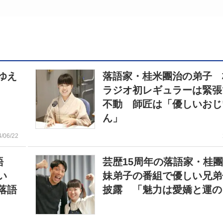
ゆえ
落語家・桂米團治の弟子 
ラジオ初レギュラーは緊張
不動 師匠は「優しいおじ
ん」
4/06/22
語
芸歴15周年の落語家・桂
い
妹弟子の番組で優しい兄弟
落語
披露 「魅力は愛嬌と運の