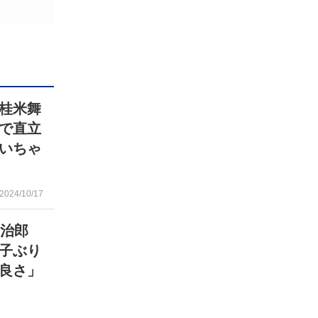
桂米舞
で直立
いちゃ
2024/10/17
團治郎
子ぶり
良さ」