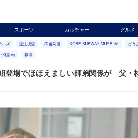
スポーツ
カルチャー
グルメ
テルズ
違法捜査
不当勾留
KOBE SUBWAY MUSEUM
どう
正化計画
報道
組登場でほほえましい師弟関係が 父・