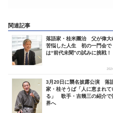
関連記事
落語家・桂米團治 父が偉大
苦悩した人生 初の一門会で
は“前代未聞”の試みに挑戦！
202
3月20日に襲名披露公演 落
家・桂そうば「人に恵まれて
る」 歌手・吉幾三の紹介で
界へ