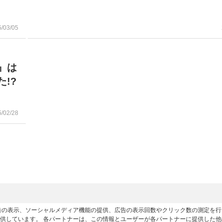
5/03/05
名
』は
!?
5/02/28
広告の表示、ソーシャルメディア機能の提供、広告の表示回数やクリック数の測定を
供しています。 各パートナーは、この情報とユーザーが各パートナーに提供した