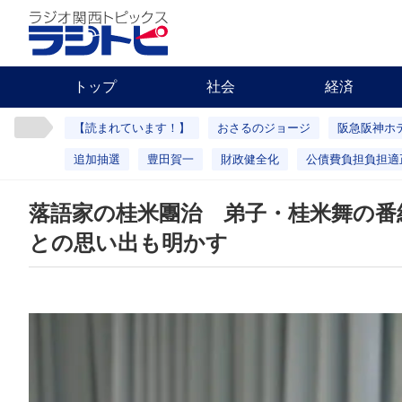
トップ
社会
経済
【読まれています！】
おさるのジョージ
阪急阪神ホ
追加抽選
豊田賀一
財政健全化
公債費負担負担適
落語家の桂米團治 弟子・桂米舞の番
との思い出も明かす