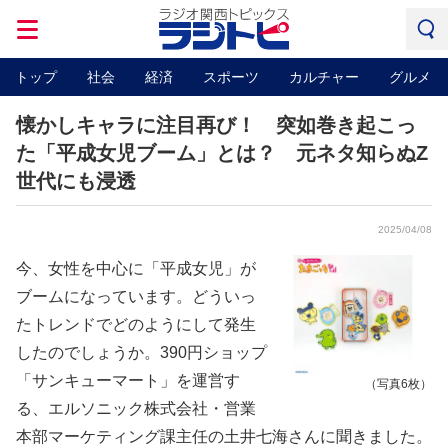
トップ
社会
経済
スポーツ
カルチャー
グルメ
懐かしキャラに注目再び！ 突如巻き起こっ
た「平成女児ブーム」とは？ 元ネタ知らぬZ
世代にも浸透
2025/04/08
今、女性を中心に「平成女児」が
ブームになっています。どういっ
たトレンドでどのようにして発生
したのでしょうか。390円ショップ
「サンキューマート」を運営す
（写真6枚）
る、エルソニック株式会社・営業
本部マーケティング課主任の土井七海さんに聞きました。