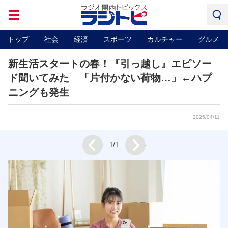
トップ
社会
経済
スポーツ
カルチャー
グルメ
新生活スタートの春！『引っ越し』エピソー
ド聞いてみた 「片付かない荷物…」←ハプ
ニングも発生
2025/04/11
Next
1/1
Prev