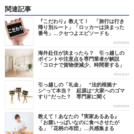
関連記事
『こだわり』教えて！ 「旅行は行き
帰り別ルート」「ロッカーは決まった
番号」…クセつよエピソードも
2025/04/01
海外赴任が決まったら？ 引っ越しの
ポイントや注意点を専門業者が解説
「コロナで貨物便減少、時間要する」
2022/11/17
引っ越しの「礼金」 “法的根拠ナ
シ”って本当？ 起源は“大家へのゴマ
すり”だった？ 専門家に聞く
2025/03/03
教えて！あなたの『実家あるある』
「お腹いっぱいなのに食べさせたが
る」「花柄の布団」…共感集まる