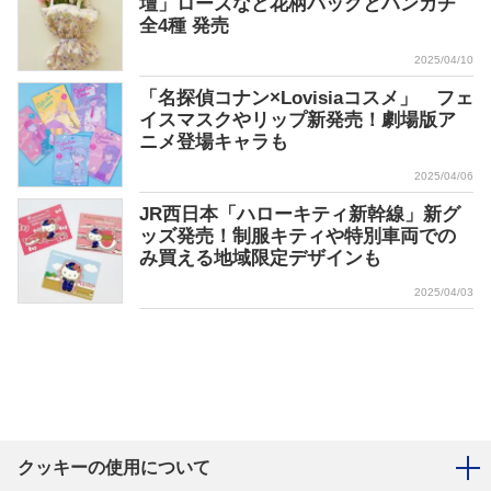
壇」ローズなど花柄バッグとハンカチ
全4種 発売
2025/04/10
「名探偵コナン×Lovisiaコスメ」 フェ
イスマスクやリップ新発売！劇場版ア
ニメ登場キャラも
2025/04/06
JR西日本「ハローキティ新幹線」新グ
ッズ発売！制服キティや特別車両での
み買える地域限定デザインも
2025/04/03
クッキーの使用について