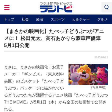
トップ
社会
経済
スポーツ
カルチャー
グルメ
【まさかの映画化】たべっ子どうぶつがアニ
メに！ 松田元太、高石あかりら豪華声優陣
5月1日公開
2025/04/22
まさに、まさかの映画化！お菓子
メーカー「ギンビス」（東京都中
央区）のビスケット「たべっ子ど
（写真16枚）
うぶつ」パッケージに描かれてい
るどうぶつたちが活躍するアニメ映画『たべっ子どうぶつ
THE MOVIE』が5月1日（木）から全国の映画館で公開さ
れる。