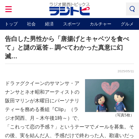
トップ
社会
経済
スポーツ
カルチャー
グルメ
告白した男性から「唐揚げとキャベツを食べ
て」と謎の返答←調べてわかった真意に幻
滅…
2025/05/11
ドラァグクイーンのサマンサ・ア
ナンサとネオ昭和アーティストの
阪田マリンが木曜日にパーソナリ
ティーを務める番組『Clip』（ラ
（写真5枚）
ジオ関西、月－木午後1時～）で、
「これって恋の予感？」というテーマでメールを募集。そ
の後、実を結んだ人、予感だけで終わった人、勘違いだっ