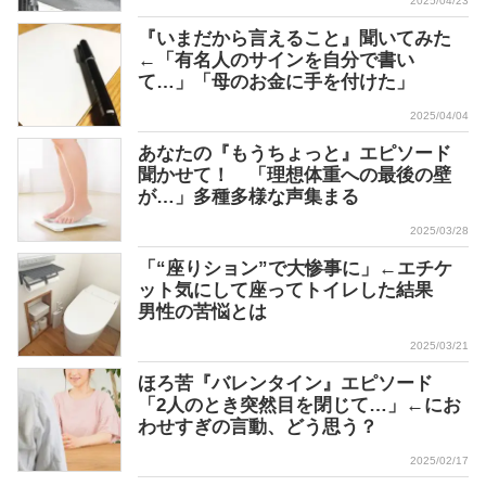
2025/04/23
『いまだから言えること』聞いてみた
←「有名人のサインを自分で書い
て…」「母のお金に手を付けた」
2025/04/04
あなたの『もうちょっと』エピソード
聞かせて！ 「理想体重への最後の壁
が…」多種多様な声集まる
2025/03/28
「“座りション”で大惨事に」←エチケ
ット気にして座ってトイレした結果
男性の苦悩とは
2025/03/21
ほろ苦『バレンタイン』エピソード
「2人のとき突然目を閉じて…」←にお
わせすぎの言動、どう思う？
2025/02/17