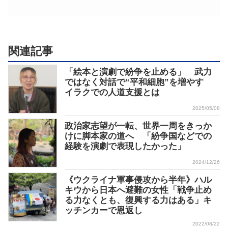
関連記事
「絵本と演劇で紛争を止める」 武力
ではなく対話で“平和細胞”を増やす
イラクでの人道支援とは
2025/05/08
政治家志望が一転、世界一周をきっか
けに脚本家の道へ 「紛争国などでの
経験を演劇で表現したかった」
2024/12/26
《ウクライナ軍事侵攻から半年》ハル
キウから日本へ避難の女性「戦争止め
る力なくとも、復興する力はある」キ
ッチンカーで恩返し
2022/08/22