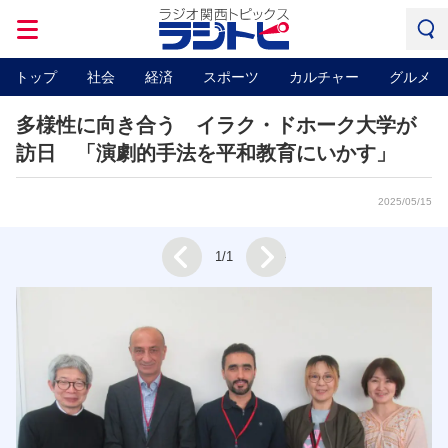
トップ
社会
経済
スポーツ
カルチャー
グルメ
多様性に向き合う イラク・ドホーク大学が
訪日 「演劇的手法を平和教育にいかす」
2025/05/15
Next
1/1
Prev