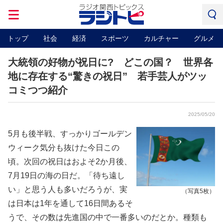
トップ
社会
経済
スポーツ
カルチャー
グルメ
大統領の好物が祝日に? どこの国？ 世界各
地に存在する“驚きの祝日” 若手芸人がツッ
コミつつ紹介
2025/05/20
5月も後半戦、すっかりゴールデン
ウィーク気分も抜けた今日この
頃。次回の祝日はおよそ2か月後、
7月19日の海の日だ。「待ち遠し
い」と思う人も多いだろうが、実
（写真5枚）
は日本は1年を通して16日間あるそ
うで、その数は先進国の中で一番多いのだとか。種類も