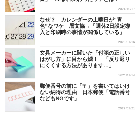
2024/10/17
なぜ？ カレンダーの土曜日が“青
色”なワケ 暦文協→「週休2日設定導
入と印刷時の事情が関係している」
2023/01/16
文具メーカーに聞いた「付箋の正しい
はがし方」に目から鱗！ 「反り返り
にくくする方法があります…」
2021/11/14
郵便番号の前に「〒」を書いてはいけ
ない納得の理由 日本郵便「電話番号
などもNGです」
2022/02/21