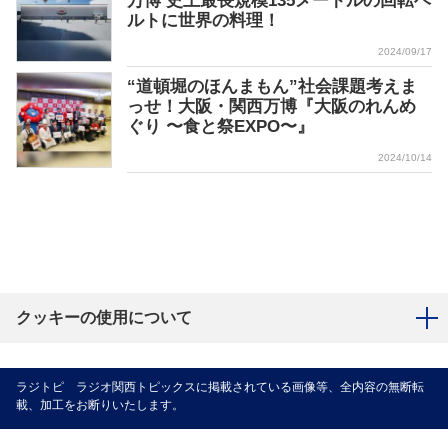
万博 史上最長規模135メートルの回転ベ
ルトに世界の料理！
2024/09/17
“道頓堀のほんまもん”社会課題考えま
っせ！大阪・関西万博『大阪のれんめ
ぐり 〜食と祭EXPO〜』
2024/10/14
クッキーの使用について
ラジトピ ラジオ関西トピックスに掲載されている画像等、全内容の無断転
載、加工をお断りいたします。