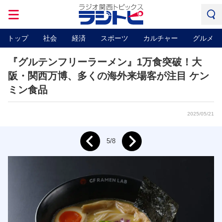
トップ
社会
経済
スポーツ
カルチャー
グルメ
『グルテンフリーラーメン』1万食突破！大
阪・関西万博、多くの海外来場客が注目 ケン
ミン食品
2025/05/21
Next
5/8
Prev