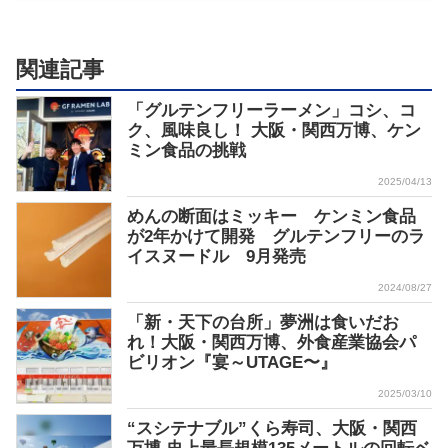
関連記事
「グルテンフリーラーメン」コシ、コ
ク、風味良し！ 大阪・関西万博、ケン
ミン食品の挑戦
2025/04/13
めんの断面はミッキー ケンミン食品
が2年かけて開発 グルテンフリーのラ
イスヌードル 9月発売
2024/08/27
「新・天下の台所」夢洲は食いだお
れ！大阪・関西万博、外食産業協会パ
ビリオン『宴～UTAGE〜』
2025/03/10
“スシテナブル”くら寿司、大阪・関西