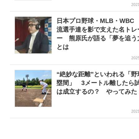
202
日本プロ野球・MLB・WBC
流選手達を影で支えた名トレ
ー 熊原氏が語る「夢を追う
とは
202
“絶妙な距離”といわれる「野
塁間」 3メートル離したら
は成立するの？ やってみた
202