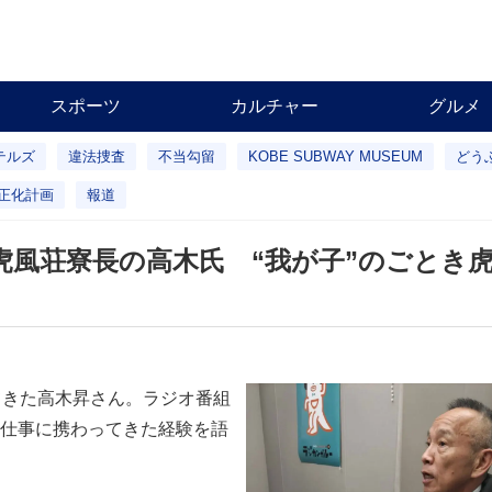
スポーツ
カルチャー
グルメ
テルズ
違法捜査
不当勾留
KOBE SUBWAY MUSEUM
どう
正化計画
報道
虎風荘寮長の高木氏 “我が子”のごとき
てきた高木昇さん。ラジオ番組
仕事に携わってきた経験を語