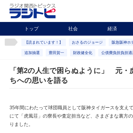
トップ
社会
経済
【読まれています！】
おさるのジョージ
阪急阪神ホ
追加抽選
豊田賀一
財政健全化
公債費負担負担適
「第2の人生で困らぬように」 元・
ちへの思いを語る
35年間にわたって球団職員として阪神タイガースを支え
にて「虎風荘」の寮長や査定担当など、さまざまな裏方の
りました。