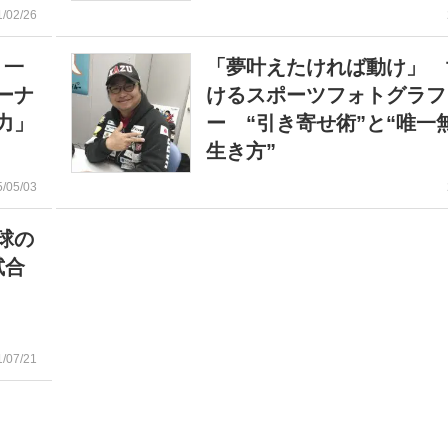
1/02/26
 一
「夢叶えたければ動け」 
ーナ
けるスポーツフォトグラフ
力」
ー “引き寄せ術”と“唯一
生き方”
5/05/03
球の
試合
1/07/21