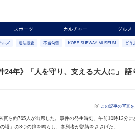
スポーツ
カルチャー
グルメ
テルズ
違法捜査
不当勾留
KOBE SUBWAY MUSEUM
どう
件24年》「人を守り、支える大人に」 語
この記事の写真を
賓ら約765人が出席した。事件の発生時刻、午前10時12分に
の塔」の8つの鐘を鳴らし、参列者が黙祷をささげた。