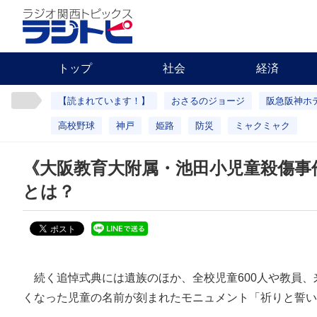
トップ
社会
経済
【読まれています！】
おさるのジョージ
阪急阪神ホ
高校野球
神戸
姫路
防災
ミャクミャク
《大阪教育大附属・池田小児童殺傷事
とは？
続く追悼式典には遺族のほか、全校児童600人や教員、来
くなった児童の名前が刻まれたモニュメント「祈りと誓い