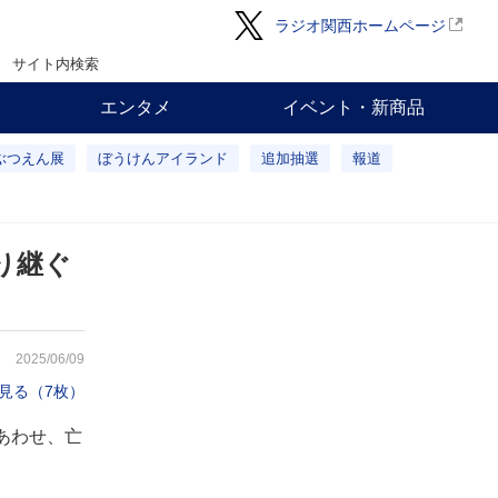
ラジオ関西ホームページ
サイト内検索
エンタメ
イベント・新商品
ぶつえん展
ぼうけんアイランド
追加抽選
報道
り継ぐ
2025/06/09
見る（7枚）
あわせ、亡