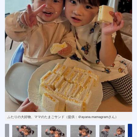
ふたりの大好物、ママのたまごサンド（提供：＠ayana.mamagramさん）