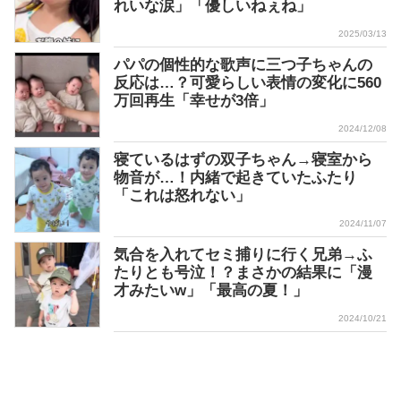
れいな涙」「優しいねぇね」
2025/03/13
パパの個性的な歌声に三つ子ちゃんの
反応は…？可愛らしい表情の変化に560
万回再生「幸せが3倍」
2024/12/08
寝ているはずの双子ちゃん→寝室から
物音が…！内緒で起きていたふたり
「これは怒れない」
2024/11/07
気合を入れてセミ捕りに行く兄弟→ふ
たりとも号泣！？まさかの結果に「漫
才みたいw」「最高の夏！」
2024/10/21