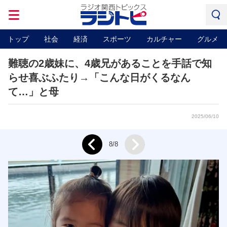
トップ
社会
経済
スポーツ
カルチャー
グルメ
難聴の2歳妹に、4歳兄があることを手話で知
らせ喜ぶふたり→「こんな日がくるなん
て…」と母
2025/06/10
Next
8/8
Prev