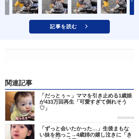
記事を読む
関連記事
「だっとぅ～」ママを引き止める1歳娘
が433万回再生「可愛すぎて倒れそう
♡」
2025/03/19
「ずっと会いたかった…」生後まもな
い妹を抱っこ→4歳姉の嬉し泣きに「き