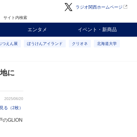
ラジオ関西ホームページ
サイト内検索
エンタメ
イベント・新商品
ぶつえん展
ぼうけんアイランド
クリオネ
北海道大学
開催地に
2025/06/20
見る（2枚）
のGLION