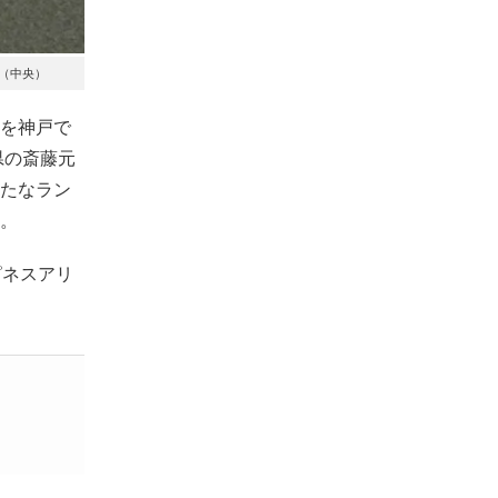
（中央）
を神戸で
県の斎藤元
たなラン
。
ピネスアリ