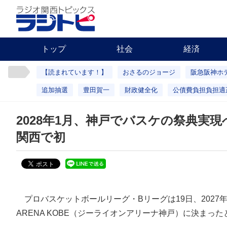
トップ
社会
経済
【読まれています！】
おさるのジョージ
阪急阪神ホ
追加抽選
豊田賀一
財政健全化
公債費負担負担適
2028年1月、神戸でバスケの祭典
関西で初
プロバスケットボールリーグ・Bリーグは19日、2027年と
ARENA KOBE（ジーライオンアリーナ神戸）に決まっ