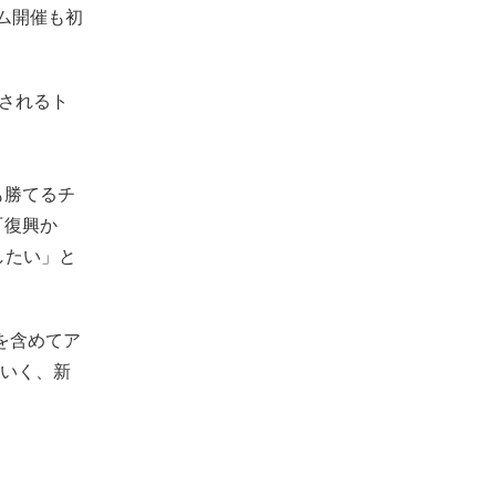
ム開催も初
設されるト
も勝てるチ
『復興か
したい」と
を含めてア
いく、新