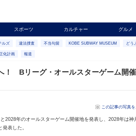
スポーツ
カルチャー
グルメ
テルズ
違法捜査
不当勾留
KOBE SUBWAY MUSEUM
どう
正化計画
報道
実現へ！ Bリーグ・オールスターゲーム
この記事の写真を
2028年のオールスターゲーム開催地を発表し、2028年は神戸
たと発表した。