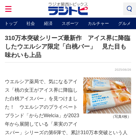
トップ
社会
経済
スポーツ
カルチャー
グルメ
310万本突破シリーズ最新作 アイス界に降臨
したウエルシア限定「白桃バー」 見た目も
味わいも上品
2025/06/26
ウエルシア薬局で、気になるアイ
ス「桃の女王がアイス界に降臨し
た白桃アイスバー」を見つけまし
た！ ウエルシアのプライベート
ブランド「からだWelcia」が2023
（写真4枚）
年から展開している「果実のアイ
スバー」シリーズの第6弾で、累計310万本突破という人